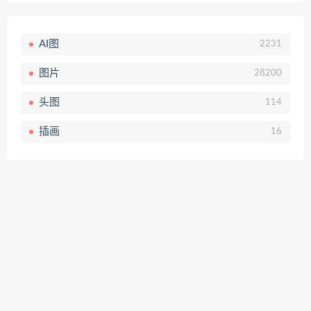
AI图
2231
图片
28200
头图
114
插画
16