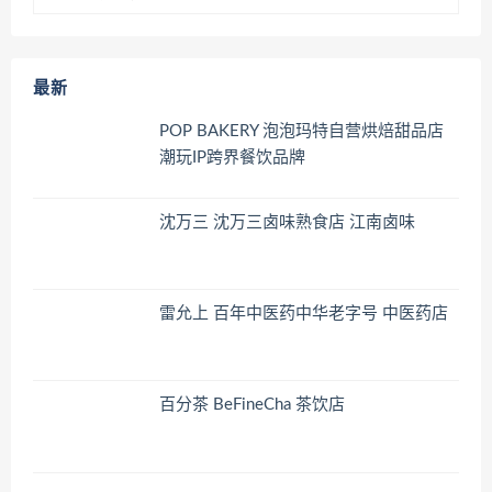
最新
POP BAKERY 泡泡玛特自营烘焙甜品店
潮玩IP跨界餐饮品牌
沈万三 沈万三卤味熟食店 江南卤味
雷允上 百年中医药中华老字号 中医药店
百分茶 BeFineCha 茶饮店