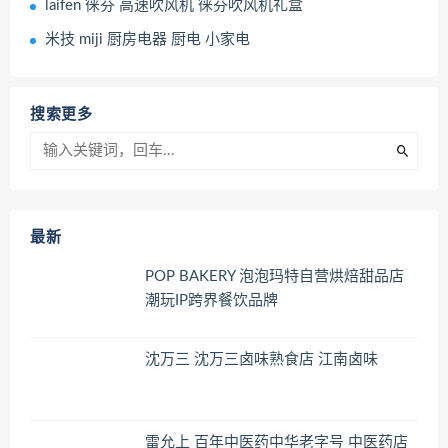
laifen 徕芬 高速吹风机 徕芬吹风机礼盒
米技 miji 厨房电器 厨电 小家电
搜索更多
最新
POP BAKERY 泡泡玛特自营烘焙甜品店
潮玩IP跨界餐饮品牌
沈万三 沈万三卤味熟食店 江南卤味
雷允上 百年中医药中华老字号 中医药店