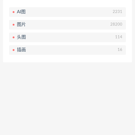
AI图
2231
图片
28200
头图
114
插画
16