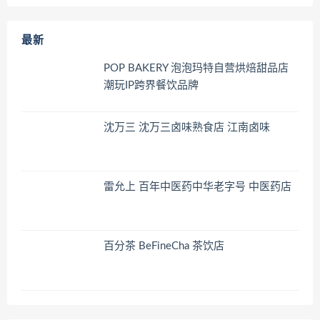
最新
POP BAKERY 泡泡玛特自营烘焙甜品店
潮玩IP跨界餐饮品牌
沈万三 沈万三卤味熟食店 江南卤味
雷允上 百年中医药中华老字号 中医药店
百分茶 BeFineCha 茶饮店