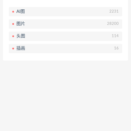
AI图
2231
图片
28200
头图
114
插画
16