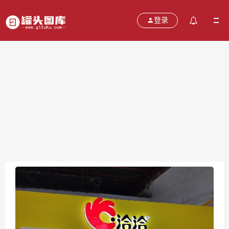
登录
洽洽 坚果
2021-10-20
分类：
图片
热度：646
评论：
0
售价：￥免费