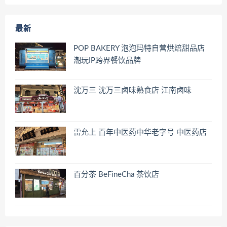
最新
POP BAKERY 泡泡玛特自营烘焙甜品店
潮玩IP跨界餐饮品牌
沈万三 沈万三卤味熟食店 江南卤味
雷允上 百年中医药中华老字号 中医药店
百分茶 BeFineCha 茶饮店