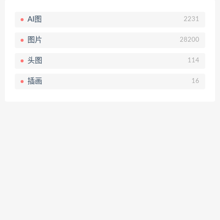
AI图
2231
图片
28200
头图
114
插画
16