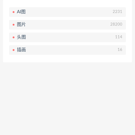
AI图
2231
图片
28200
头图
114
插画
16