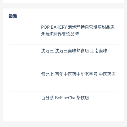
最新
POP BAKERY 泡泡玛特自营烘焙甜品店
潮玩IP跨界餐饮品牌
沈万三 沈万三卤味熟食店 江南卤味
雷允上 百年中医药中华老字号 中医药店
百分茶 BeFineCha 茶饮店