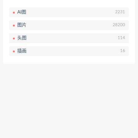
AI图
2231
图片
28200
头图
114
插画
16