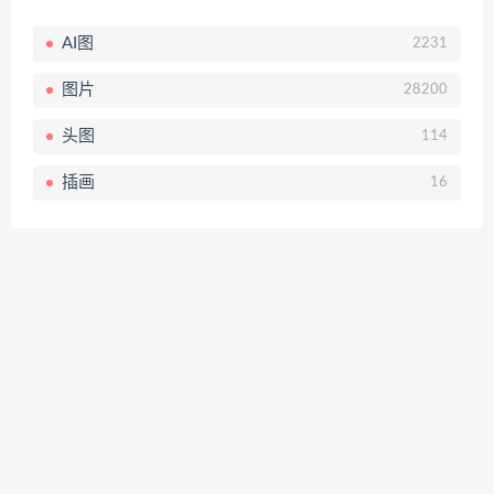
AI图
2231
图片
28200
头图
114
插画
16