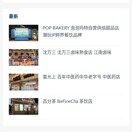
最新
POP BAKERY 泡泡玛特自营烘焙甜品店
潮玩IP跨界餐饮品牌
沈万三 沈万三卤味熟食店 江南卤味
雷允上 百年中医药中华老字号 中医药店
百分茶 BeFineCha 茶饮店