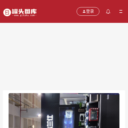
登录
格兰仕 galanz
2021-10-20
分类：
图片
热度：471
评论：
0
售价：￥免费