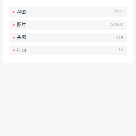
AI图
2231
图片
28200
头图
114
插画
16