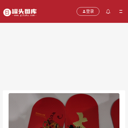
登录
红包
2021-10-20
分类：
图片
热度：551
评论：
0
售价：￥免费