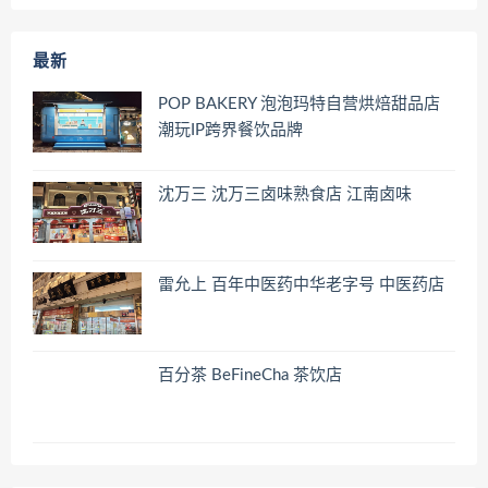
最新
POP BAKERY 泡泡玛特自营烘焙甜品店
潮玩IP跨界餐饮品牌
沈万三 沈万三卤味熟食店 江南卤味
雷允上 百年中医药中华老字号 中医药店
百分茶 BeFineCha 茶饮店