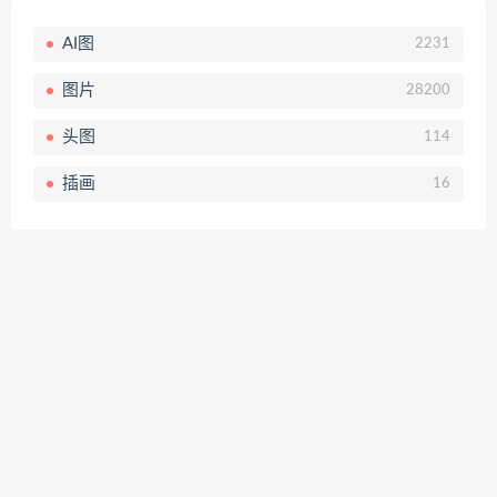
AI图
2231
图片
28200
头图
114
插画
16