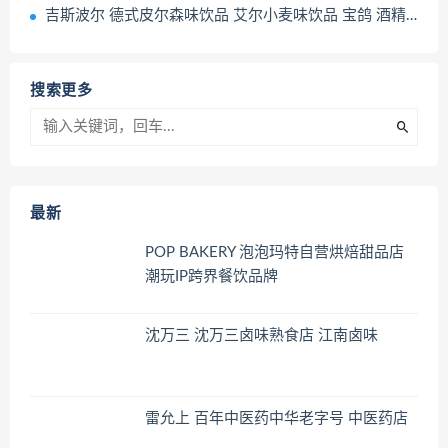
吉斯波尔 德式皮尔森味饮品 艾尔小麦味饮品 宝鸽 酒精饮料 果酒
搜索更多
最新
POP BAKERY 泡泡玛特自营烘焙甜品店
潮玩IP跨界餐饮品牌
沈万三 沈万三卤味熟食店 江南卤味
雷允上 百年中医药中华老字号 中医药店