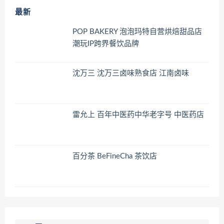
最新
POP BAKERY 泡泡玛特自营烘焙甜品店
潮玩IP跨界餐饮品牌
沈万三 沈万三卤味熟食店 江南卤味
雷允上 百年中医药中华老字号 中医药店
百分茶 BeFineCha 茶饮店