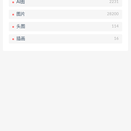
AI图
2231
图片
28200
头图
114
插画
16