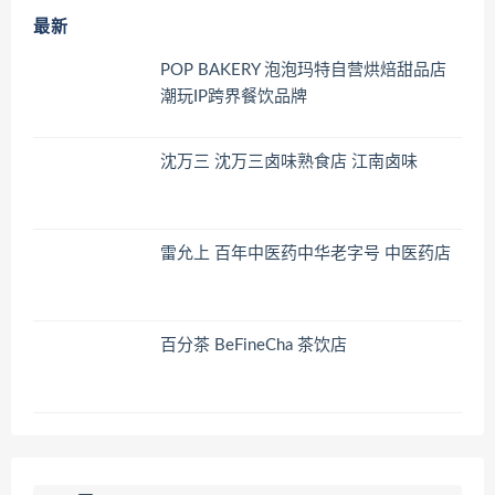
最新
POP BAKERY 泡泡玛特自营烘焙甜品店
潮玩IP跨界餐饮品牌
沈万三 沈万三卤味熟食店 江南卤味
雷允上 百年中医药中华老字号 中医药店
百分茶 BeFineCha 茶饮店