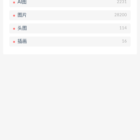
AI图
2231
图片
28200
头图
114
插画
16