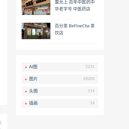
雷允上 百年中医药中
华老字号 中医药店
百分茶 BeFineCha 茶
饮店
AI图
2231
图片
28200
头图
114
插画
16
篇