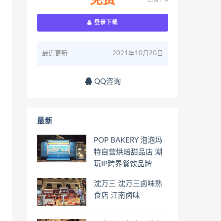
免费
登录下载
最近更新
2021年10月20日
QQ咨询
最新
POP BAKERY 泡泡玛
特自营烘焙甜品店 潮
玩IP跨界餐饮品牌
沈万三 沈万三卤味熟
食店 江南卤味