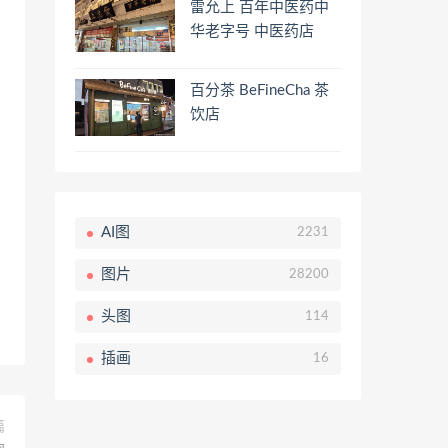
雷允上 百年中医药中
华老字号 中医药店
百分茶 BeFineCha 茶
饮店
AI图
2231
图片
28200
头图
114
插画
16
篇