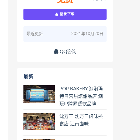
免费
登录下载
最近更新
2021年10月20日
QQ咨询
最新
POP BAKERY 泡泡玛
特自营烘焙甜品店 潮
玩IP跨界餐饮品牌
沈万三 沈万三卤味熟
食店 江南卤味