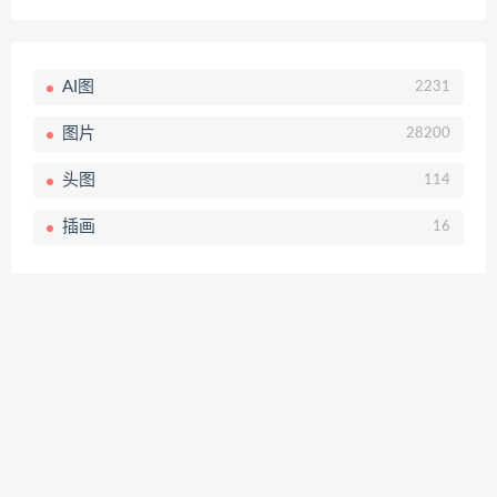
AI图
2231
图片
28200
头图
114
插画
16