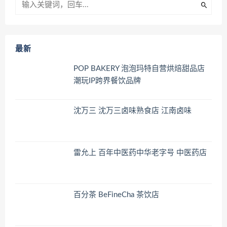
最新
POP BAKERY 泡泡玛特自营烘焙甜品店
潮玩IP跨界餐饮品牌
沈万三 沈万三卤味熟食店 江南卤味
雷允上 百年中医药中华老字号 中医药店
百分茶 BeFineCha 茶饮店