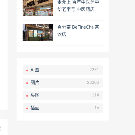
雷允上 百年中医药中
华老字号 中医药店
百分茶 BeFineCha 茶
饮店
AI图
2231
图片
28200
头图
114
插画
16
篇