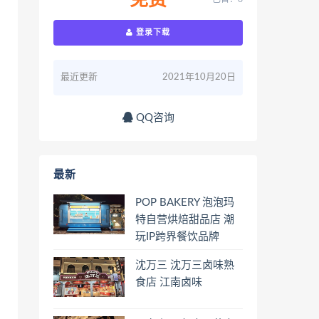
免费
登录下载
最近更新
2021年10月20日
QQ咨询
最新
POP BAKERY 泡泡玛
特自营烘焙甜品店 潮
玩IP跨界餐饮品牌
沈万三 沈万三卤味熟
食店 江南卤味