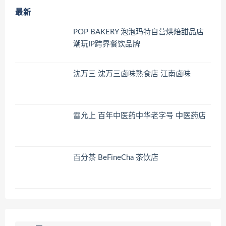
最新
POP BAKERY 泡泡玛特自营烘焙甜品店
潮玩IP跨界餐饮品牌
沈万三 沈万三卤味熟食店 江南卤味
雷允上 百年中医药中华老字号 中医药店
百分茶 BeFineCha 茶饮店