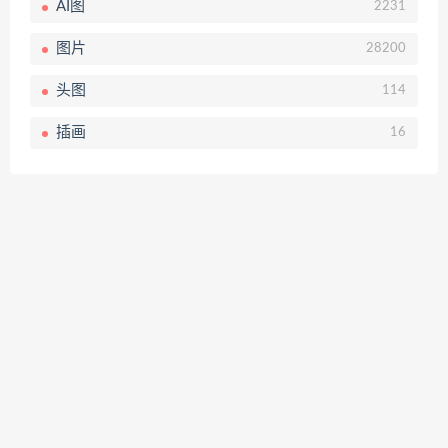
AI图
2231
图片
28200
头图
114
插画
16