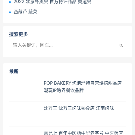
2022 北京冬奥会 官方特许商品 奥运会
西葫芦 蔬菜
搜索更多
最新
POP BAKERY 泡泡玛特自营烘焙甜品店
潮玩IP跨界餐饮品牌
沈万三 沈万三卤味熟食店 江南卤味
雷允上 百年中医药中华老字号 中医药店