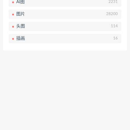
AI图
2231
图片
28200
头图
114
插画
16