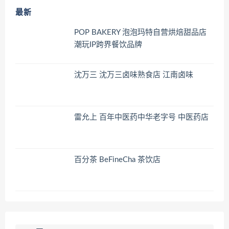
最新
POP BAKERY 泡泡玛特自营烘焙甜品店
潮玩IP跨界餐饮品牌
沈万三 沈万三卤味熟食店 江南卤味
雷允上 百年中医药中华老字号 中医药店
百分茶 BeFineCha 茶饮店