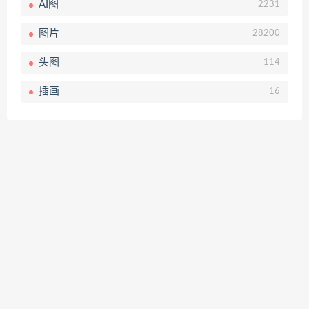
AI图
2231
图片
28200
头图
114
插画
16