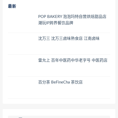
最新
POP BAKERY 泡泡玛特自营烘焙甜品店
潮玩IP跨界餐饮品牌
沈万三 沈万三卤味熟食店 江南卤味
雷允上 百年中医药中华老字号 中医药店
百分茶 BeFineCha 茶饮店