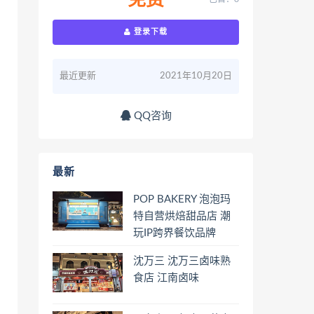
免费
登录下载
最近更新
2021年10月20日
QQ咨询
最新
POP BAKERY 泡泡玛
特自营烘焙甜品店 潮
玩IP跨界餐饮品牌
沈万三 沈万三卤味熟
食店 江南卤味