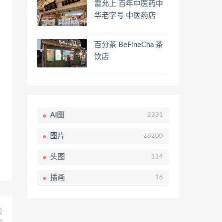
雷允上 百年中医药中
华老字号 中医药店
百分茶 BeFineCha 茶
饮店
AI图
2231
图片
28200
头图
114
插画
16
篇