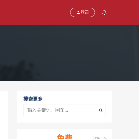
登录
搜索更多
已售：0