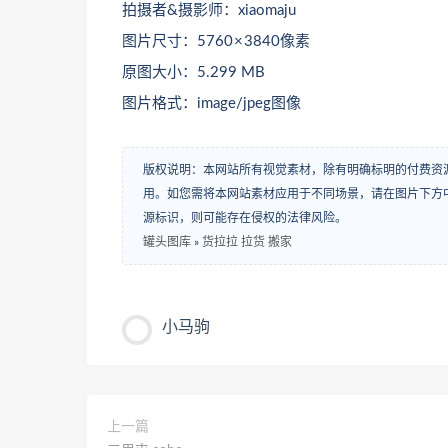
拍摄者&摄影师：xiaomaju
图片尺寸：5760 × 3840像素
原图大小：5.299 MB
图片格式：image/jpeg图像
版权说明：本网站所有视觉素材，除有明确标明的付费资
用。如您需将本网站素材应用于不同场景，请在图片下方中
源标识，则可能存在侵权的法律风险。
罐头图库
»
货拉拉 拉货 搬家
小马驹
上一篇