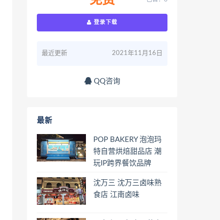
免费
登录下载
最近更新
2021年11月16日
QQ咨询
最新
POP BAKERY 泡泡玛
特自营烘焙甜品店 潮
玩IP跨界餐饮品牌
沈万三 沈万三卤味熟
食店 江南卤味