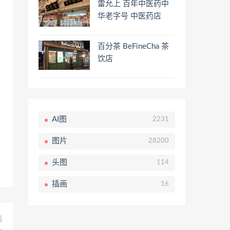
雷允上 百年中医药中
华老字号 中医药店
百分茶 BeFineCha 茶
饮店
AI图
2231
图片
28200
头图
114
插画
16
篇