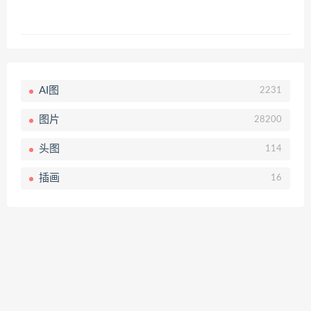
AI图
2231
图片
28200
头图
114
插画
16