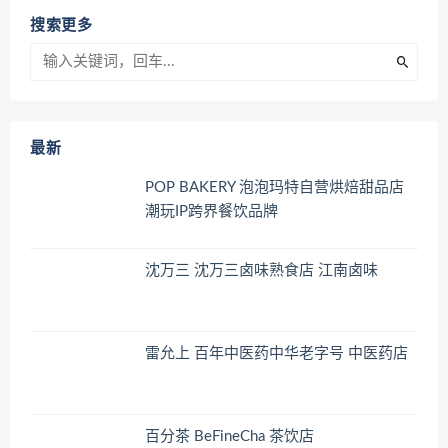
搜索更多
最新
POP BAKERY 泡泡玛特自营烘焙甜品店
潮玩IP跨界餐饮品牌
沈万三 沈万三卤味熟食店 江南卤味
雷允上 百年中医药中华老字号 中医药店
百分茶 BeFineCha 茶饮店