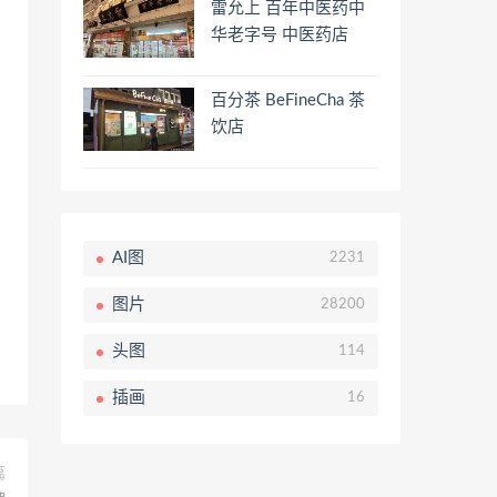
雷允上 百年中医药中
华老字号 中医药店
百分茶 BeFineCha 茶
饮店
AI图
2231
图片
28200
头图
114
插画
16
篇