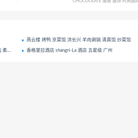
CHOCOOLATE 服装 服饰 时尚品
燕云楼 烤鸭 京菜馆 洪长兴 羊肉涮锅 清真馆 炒菜馆
显示屏
香格里拉酒店 shangri-La 酒店 五星级 广州