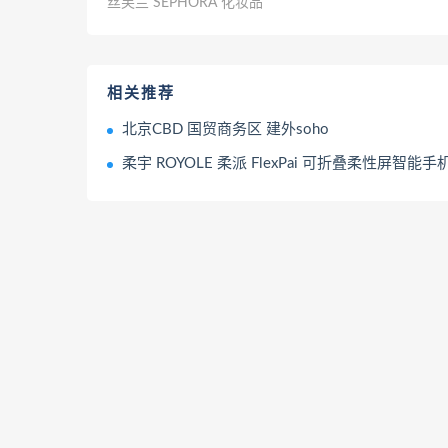
丝芙兰 SEPHORA 化妆品
相关推荐
北京CBD 国贸商务区 建外soho
柔宇 ROYOLE 柔派 FlexPai 可折叠柔性屏智能手机 柔性