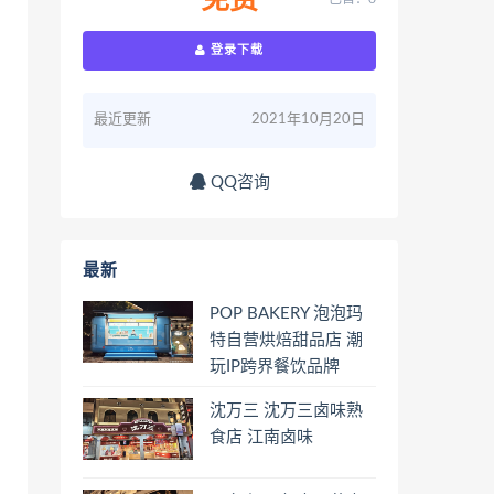
免费
登录下载
最近更新
2021年10月20日
QQ咨询
最新
POP BAKERY 泡泡玛
特自营烘焙甜品店 潮
玩IP跨界餐饮品牌
沈万三 沈万三卤味熟
食店 江南卤味