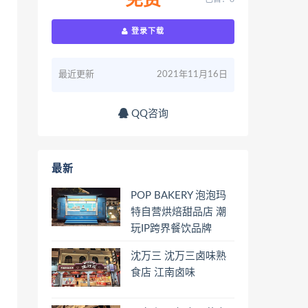
免费
登录下载
最近更新
2021年11月16日
QQ咨询
最新
POP BAKERY 泡泡玛
特自营烘焙甜品店 潮
玩IP跨界餐饮品牌
沈万三 沈万三卤味熟
食店 江南卤味