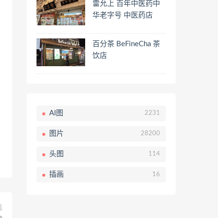
雷允上 百年中医药中
华老字号 中医药店
百分茶 BeFineCha 茶
饮店
AI图
2231
图片
28200
头图
114
插画
16
篇