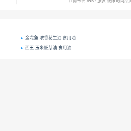
江南布衣 JNBY 服装 服饰 时尚品
金龙鱼 浓香花生油 食用油
西王 玉米胚芽油 食用油