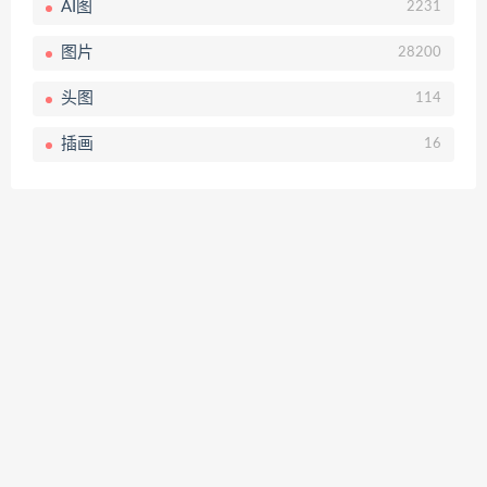
AI图
2231
图片
28200
头图
114
插画
16