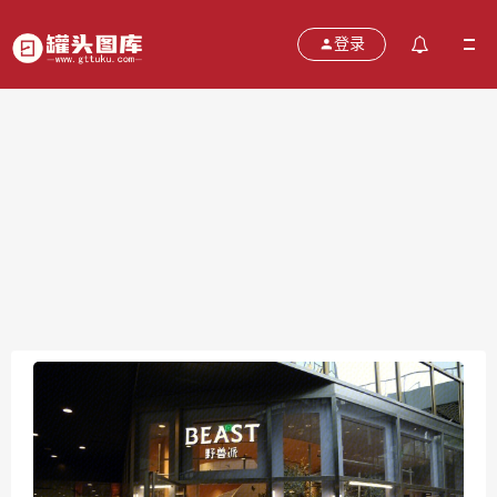
登录
野兽派 beast
2021-10-20
分类：
图片
热度：664
评论：
0
售价：￥免费