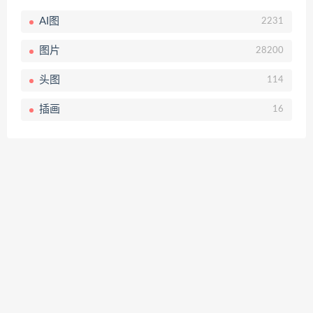
AI图
2231
图片
28200
头图
114
插画
16