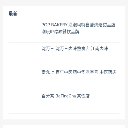
最新
POP BAKERY 泡泡玛特自营烘焙甜品店
潮玩IP跨界餐饮品牌
沈万三 沈万三卤味熟食店 江南卤味
雷允上 百年中医药中华老字号 中医药店
百分茶 BeFineCha 茶饮店