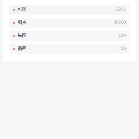
AI图
2231
图片
28200
头图
114
插画
16