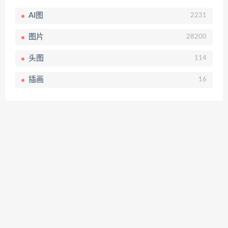
AI图
2231
图片
28200
头图
114
插画
16