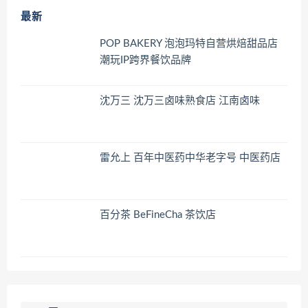
最新
POP BAKERY 泡泡玛特自营烘焙甜品店
潮玩IP跨界餐饮品牌
沈万三 沈万三卤味熟食店 江南卤味
雷允上 百年中医药中华老字号 中医药店
百分茶 BeFineCha 茶饮店