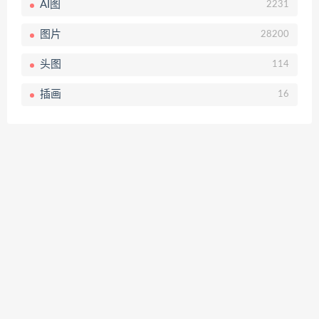
AI图
2231
图片
28200
头图
114
插画
16