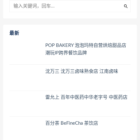
最新
POP BAKERY 泡泡玛特自营烘焙甜品店
潮玩IP跨界餐饮品牌
沈万三 沈万三卤味熟食店 江南卤味
雷允上 百年中医药中华老字号 中医药店
百分茶 BeFineCha 茶饮店