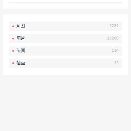
AI图
2231
图片
28200
头图
114
插画
16