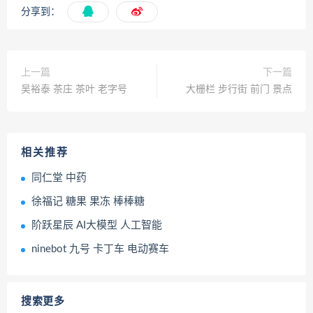
分享到：
上一篇
下一篇
吴裕泰 茶庄 茶叶 老字号
大栅栏 步行街 前门 景点
相关推荐
同仁堂 中药
徐福记 糖果 果冻 棒棒糖
阶跃星辰 AI大模型 人工智能
ninebot 九号 卡丁车 电动赛车
搜索更多