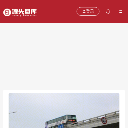
登录
燕莎桥
2021-10-19
分类：
图片
热度：544
评论：
0
售价：￥免费