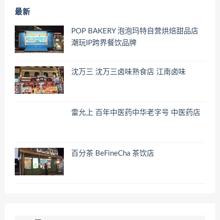
最新
POP BAKERY 泡泡玛特自营烘焙甜品店
潮玩IP跨界餐饮品牌
沈万三 沈万三卤味熟食店 江南卤味
雷允上 百年中医药中华老字号 中医药店
百分茶 BeFineCha 茶饮店