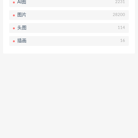
AI图
2231
图片
28200
头图
114
插画
16