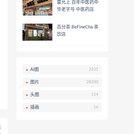
雷允上 百年中医药中
华老字号 中医药店
百分茶 BeFineCha 茶
饮店
AI图
2231
图片
28200
头图
114
插画
16
篇