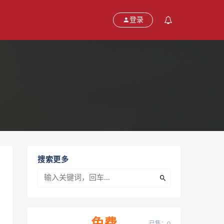
登录
搜索更多
已售：0