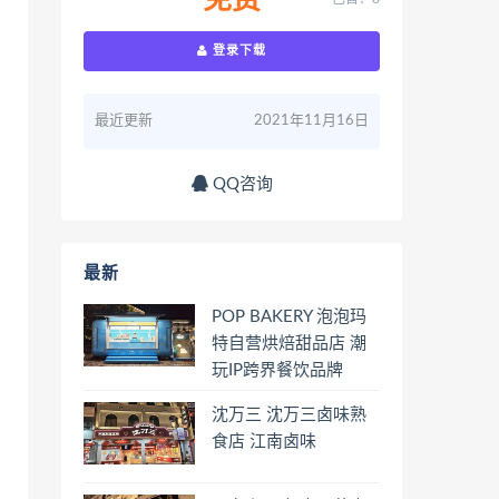
免费
登录下载
最近更新
2021年11月16日
QQ咨询
最新
POP BAKERY 泡泡玛
特自营烘焙甜品店 潮
玩IP跨界餐饮品牌
沈万三 沈万三卤味熟
食店 江南卤味