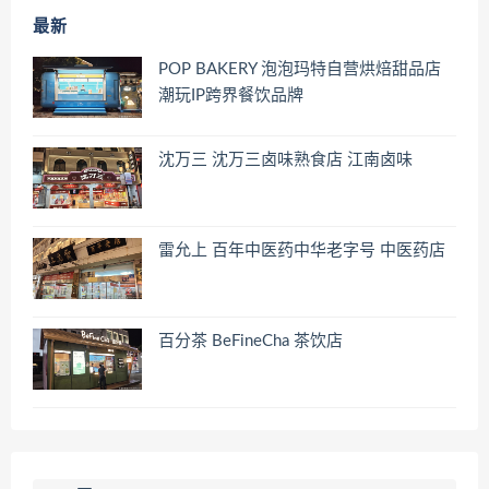
最新
POP BAKERY 泡泡玛特自营烘焙甜品店
潮玩IP跨界餐饮品牌
沈万三 沈万三卤味熟食店 江南卤味
雷允上 百年中医药中华老字号 中医药店
百分茶 BeFineCha 茶饮店