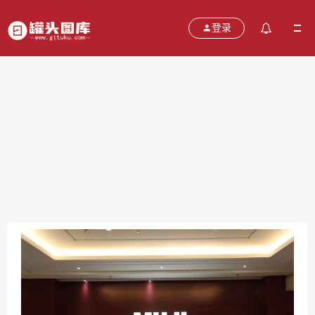
登录
無印良品 muji
2021-10-19
分类：
图片
热度：681
评论：
0
售价：￥免费