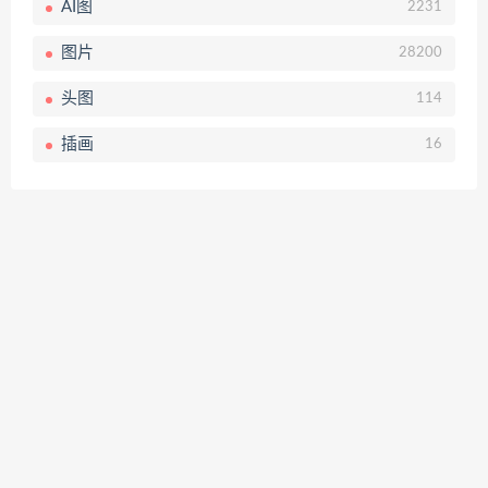
AI图
2231
图片
28200
头图
114
插画
16