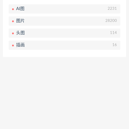
AI图
2231
图片
28200
头图
114
插画
16