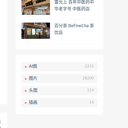
雷允上 百年中医药中
华老字号 中医药店
百分茶 BeFineCha 茶
饮店
AI图
2231
图片
28200
头图
114
插画
16
篇