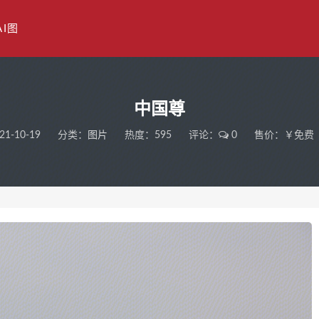
AI图
中国尊
21-10-19
分类：
图片
热度：595
评论：
0
售价：￥免费