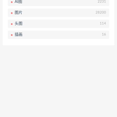
AI图
2231
图片
28200
头图
114
插画
16