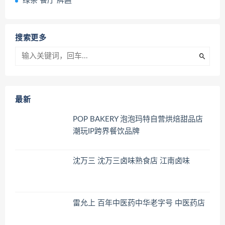
绿茶 餐厅 牌匾
搜索更多
最新
POP BAKERY 泡泡玛特自营烘焙甜品店
潮玩IP跨界餐饮品牌
沈万三 沈万三卤味熟食店 江南卤味
雷允上 百年中医药中华老字号 中医药店