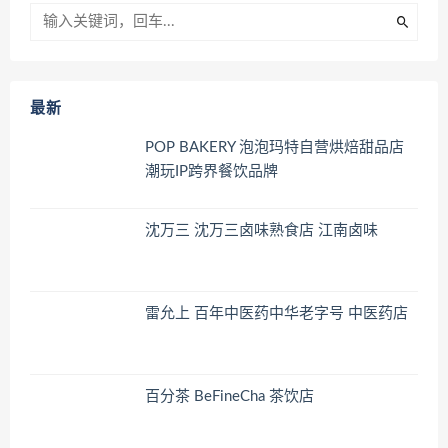
最新
POP BAKERY 泡泡玛特自营烘焙甜品店
潮玩IP跨界餐饮品牌
沈万三 沈万三卤味熟食店 江南卤味
雷允上 百年中医药中华老字号 中医药店
百分茶 BeFineCha 茶饮店