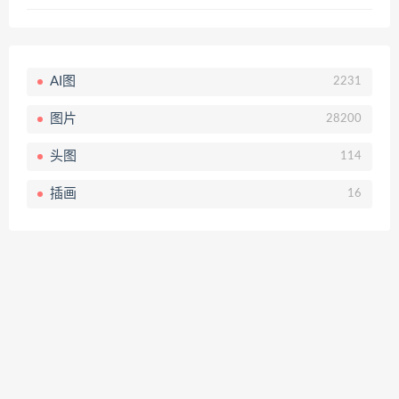
AI图
2231
图片
28200
头图
114
插画
16