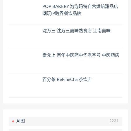
POP BAKERY 泡泡玛特自营烘焙甜品店
潮玩IP跨界餐饮品牌
沈万三 沈万三卤味熟食店 江南卤味
雷允上 百年中医药中华老字号 中医药店
百分茶 BeFineCha 茶饮店
AI图
2231