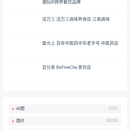
潮玩IP跨界餐饮品牌
沈万三 沈万三卤味熟食店 江南卤味
雷允上 百年中医药中华老字号 中医药店
百分茶 BeFineCha 茶饮店
AI图
2231
图片
28200