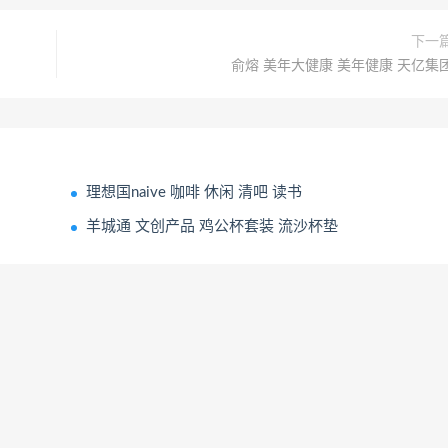
下一
俞熔 美年大健康 美年健康 天亿集
理想国naive 咖啡 休闲 清吧 读书
羊城通 文创产品 鸡公杯套装 流沙杯垫