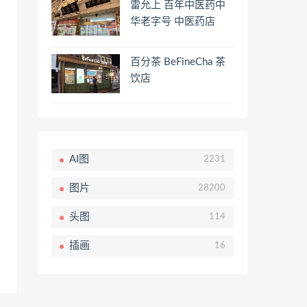
雷允上 百年中医药中
华老字号 中医药店
百分茶 BeFineCha 茶
饮店
AI图
2231
图片
28200
头图
114
插画
16