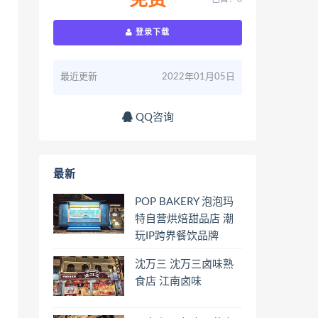
免费
登录下载
最近更新
2022年01月05日
QQ咨询
最新
POP BAKERY 泡泡玛
特自营烘焙甜品店 潮
玩IP跨界餐饮品牌
沈万三 沈万三卤味熟
食店 江南卤味