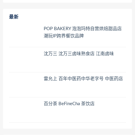
最新
POP BAKERY 泡泡玛特自营烘焙甜品店
潮玩IP跨界餐饮品牌
沈万三 沈万三卤味熟食店 江南卤味
雷允上 百年中医药中华老字号 中医药店
百分茶 BeFineCha 茶饮店