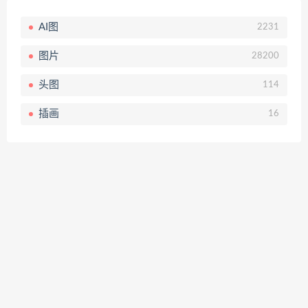
AI图
2231
图片
28200
头图
114
插画
16