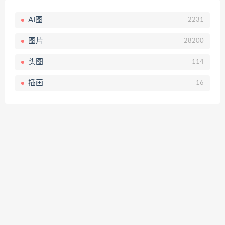
AI图
2231
图片
28200
头图
114
插画
16