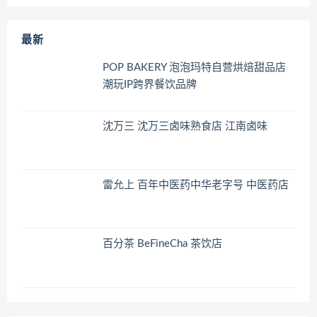
最新
POP BAKERY 泡泡玛特自营烘焙甜品店
潮玩IP跨界餐饮品牌
沈万三 沈万三卤味熟食店 江南卤味
雷允上 百年中医药中华老字号 中医药店
百分茶 BeFineCha 茶饮店