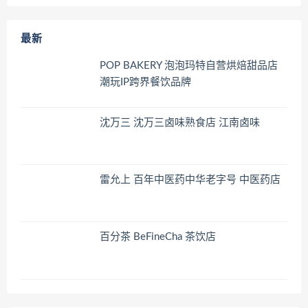
最新
POP BAKERY 泡泡玛特自营烘焙甜品店
潮玩IP跨界餐饮品牌
沈万三 沈万三卤味熟食店 江南卤味
雷允上 百年中医药中华老字号 中医药店
百分茶 BeFineCha 茶饮店