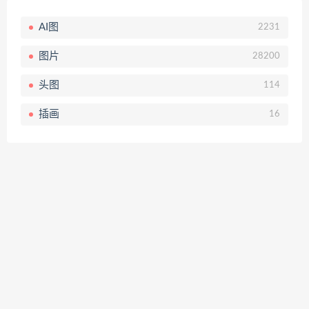
AI图
2231
图片
28200
头图
114
插画
16