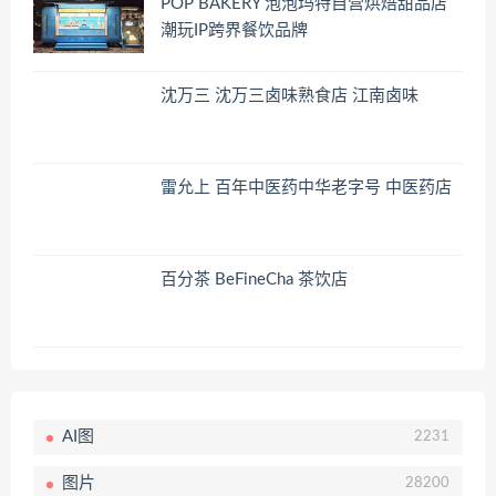
POP BAKERY 泡泡玛特自营烘焙甜品店
潮玩IP跨界餐饮品牌
沈万三 沈万三卤味熟食店 江南卤味
雷允上 百年中医药中华老字号 中医药店
百分茶 BeFineCha 茶饮店
AI图
2231
图片
28200