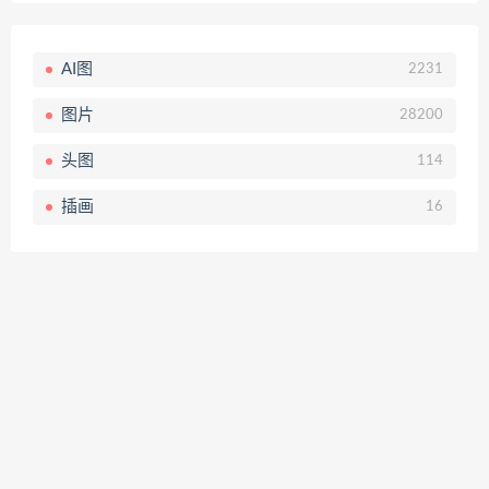
AI图
2231
图片
28200
头图
114
插画
16