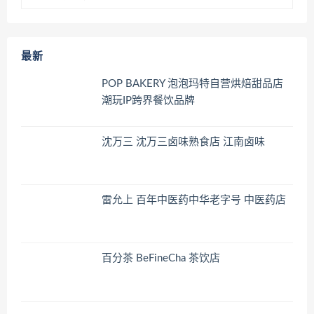
最新
POP BAKERY 泡泡玛特自营烘焙甜品店
潮玩IP跨界餐饮品牌
沈万三 沈万三卤味熟食店 江南卤味
雷允上 百年中医药中华老字号 中医药店
百分茶 BeFineCha 茶饮店