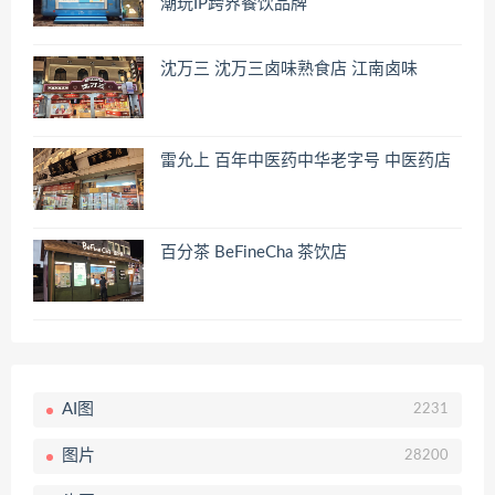
潮玩IP跨界餐饮品牌
沈万三 沈万三卤味熟食店 江南卤味
雷允上 百年中医药中华老字号 中医药店
百分茶 BeFineCha 茶饮店
AI图
2231
图片
28200