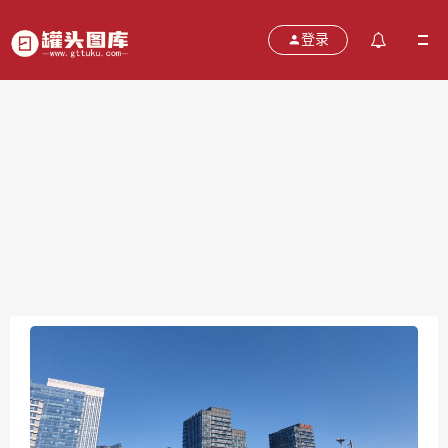
登录
凤凰置地广场
2021-10-19
分类：
图片
热度：649
评论：
0
售价：￥免费