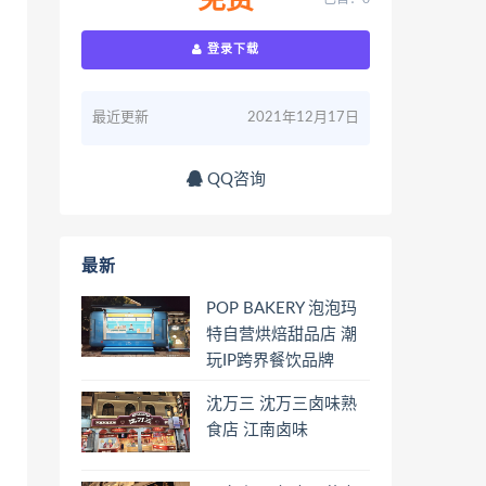
免费
登录下载
最近更新
2021年12月17日
QQ咨询
最新
POP BAKERY 泡泡玛
特自营烘焙甜品店 潮
玩IP跨界餐饮品牌
沈万三 沈万三卤味熟
食店 江南卤味