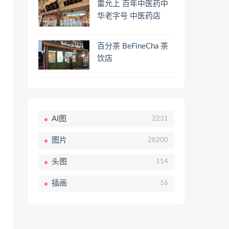
雷允上 百年中医药中
华老字号 中医药店
百分茶 BeFineCha 茶
饮店
AI图
2231
图片
28200
头图
114
插画
16